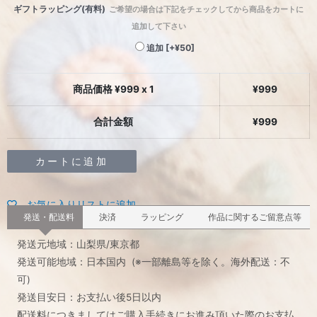
ギフトラッピング(有料)
ご希望の場合は下記をチェックしてから商品をカートに
追加して下さい
追加
[+¥50]
商品価格 ¥
999
x 1
¥
999
合計金額
¥
999
カートに追加
お気に入りリストに追加
発送・配送料
決済
ラッピング
作品に関するご留意点等
発送元地域：山梨県/東京都
発送可能地域：日本国内 (※一部離島等を除く。海外配送：不
可)
発送目安日：お支払い後5日以内
配送料につきましてはご購入手続きにお進み頂いた際のお支払