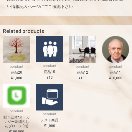
い情報記入ページにてご確認下さい。
Related products
pendant
pendant
pendant
pendant
商品15
商品20
商品12
商品11
¥
10
¥
1,000
¥
100
¥
10,000
pendant
pendant
蝶々立体*オーガ
テスト商品
ンジー刺繍のお
¥
1,000
花ブローチ(白)
¥
100,000