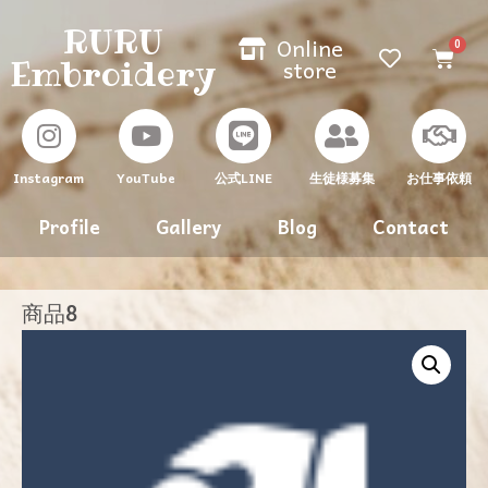
RURU
Online
Embroidery
store
Instagram
YouTube
生徒様募集
お仕事依頼
公式LINE
Profile
Gallery
Blog
Contact
商品8