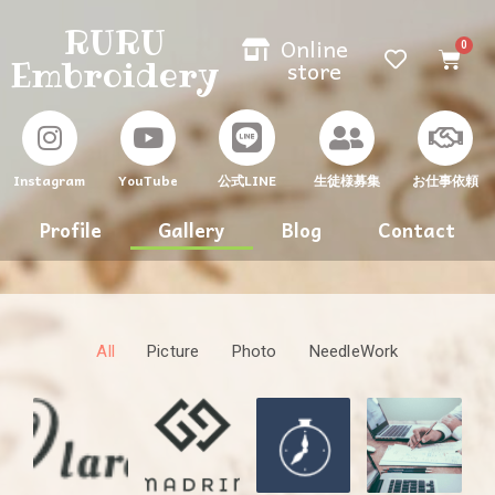
RURU
Online
Embroidery
store
Instagram
YouTube
生徒様募集
お仕事依頼
公式LINE
Profile
Gallery
Blog
Contact
All
Picture
Photo
NeedleWork