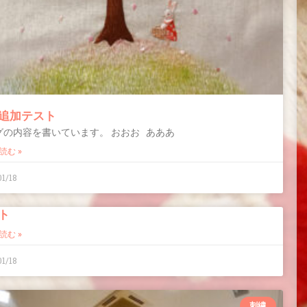
追加テスト
グの内容を書いています。 おおお あああ
読む »
01/18
ト
読む »
01/18
刺繍