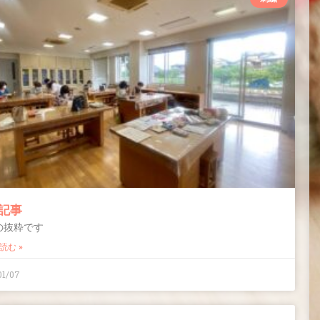
記事
の抜粋です
読む »
01/07