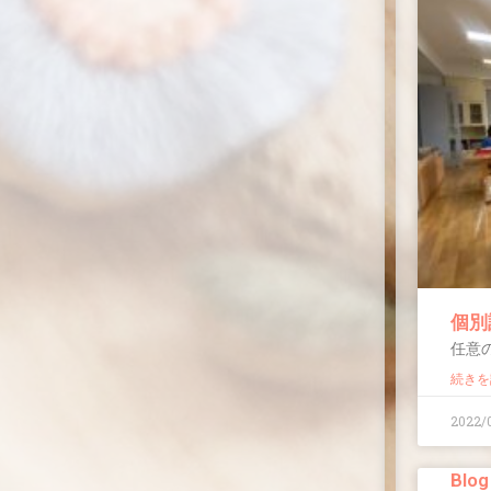
個別
任意
続きを
2022/
Blog