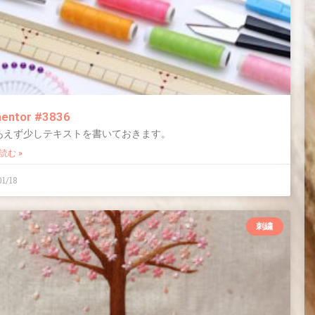
entor #3836
あえず少しテキストを書いておきます。
読む »
01/18
刺繍