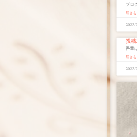
ブロ
続きを
2022/
投稿
吾輩
続きを
2022/